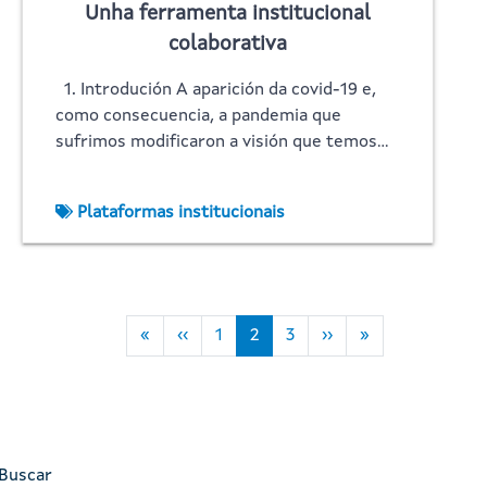
Unha ferramenta institucional
colaborativa
1. Introdución A aparición da covid-19 e,
como consecuencia, a pandemia que
sufrimos modificaron a visión que temos…
Plataformas institucionais
Paxinación
First page
Páxina anterior
Page
Páxina actual
Page
Páxina Seguinte
Last page
«
‹‹
1
2
3
››
»
Buscar