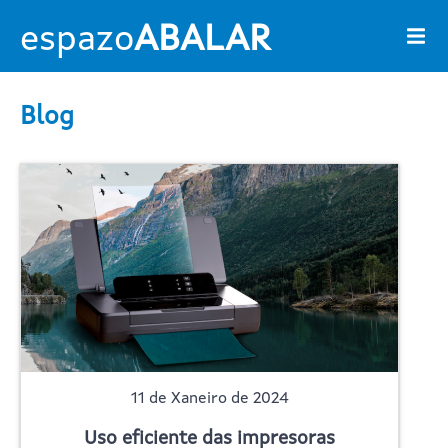
Ir o contido principal
espazo
ABALAR
Blog
11 de Xaneiro de 2024
Uso eficiente das impresoras