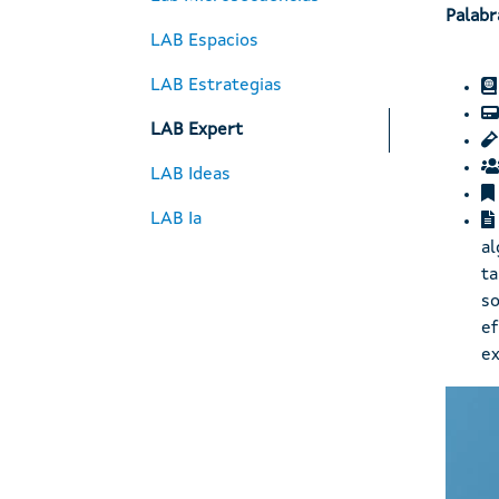
Palabr
LAB Espacios
LAB Estrategias
LAB Expert
LAB Ideas
LAB Ia
al
ta
so
ef
ex