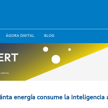
ÁGORA DIXITAL
BLOG
nta energía consume la inteligencia a