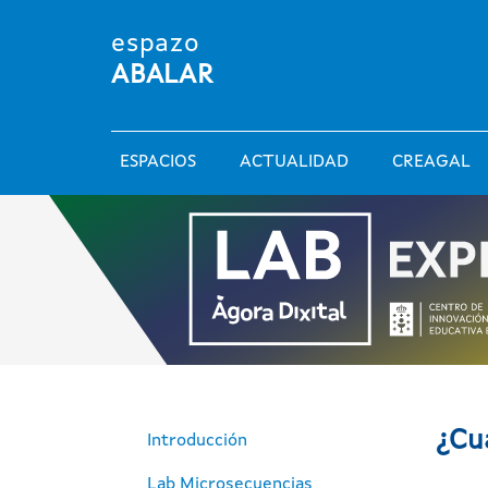
Pasar al contenido principal
espazo
ABALAR
Main navigation
ESPACIOS
ACTUALIDAD
CREAGAL
Ágora dixital
¿Cuá
Introducción
Lab Microsecuencias