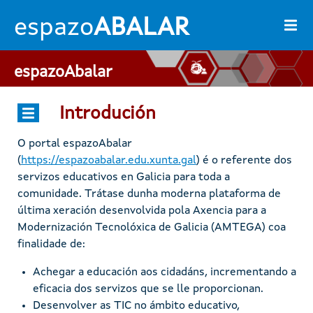
Ir o contido principal
espazo
ABALAR
espazoAbalar
Introdución
O portal espazoAbalar
(
https://espazoabalar.edu.xunta.gal
) é o referente dos
servizos educativos en Galicia para toda a
comunidade. Trátase dunha moderna plataforma de
última xeración desenvolvida pola Axencia para a
Modernización Tecnolóxica de Galicia (AMTEGA) coa
finalidade de:
Achegar a educación aos cidadáns, incrementando a
eficacia dos servizos que se lle proporcionan.
Desenvolver as TIC no ámbito educativo,