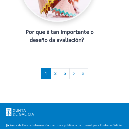
Por que é tan importante o
deseño da avaliación?
Paxinación
Páxina actual
Page
Page
Páxina Seguinte
Last page
1
2
3
›
»
Xunta de Galicia. Información mantida e publicada na internet pola Xunta de Galicia