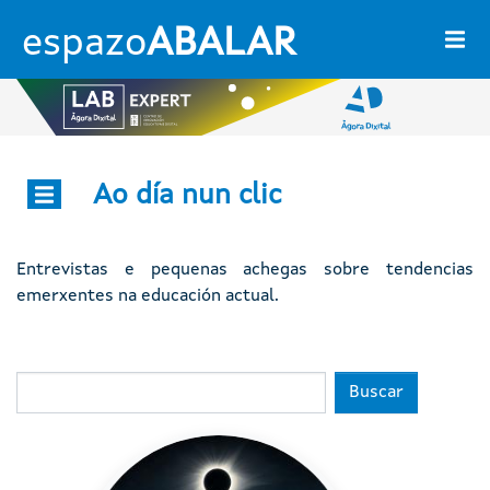
Ir o contido principal
espazo
ABALAR
Ao día nun clic
Ágora dixital
Entrevistas e pequenas achegas sobre tendencias
emerxentes na educación actual.