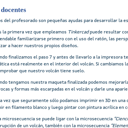
 docentes
ps del profesorado son pequeñas ayudas para desarrollar la e
es la primera vez que empleamos
Tinkercad
puede resultar com
ndable familiarizarse primero con el uso del ratón, las perspe
ar a hacer nuestros propios diseños.
ndo finalizamos el paso 7 y antes de llevarlo a la impresora
ica está realmente en el interior del volcán. Si cambiamos l
mprobar que nuestro volcán tiene suelo.
ndo tengamos nuestra maqueta finalizada podemos mejorarla
rocas y formas más escarpadas en el volcán y darle una aparie
a vez que seguramente sólo podamos imprimir en 3D en una o
ir en filamento blanco y luego pintar con pintura acrílica en 
a microsecuencia se puede ligar con la microsecuencia
“Cienci
erupción de un volcán, también con la microsecuencia
“Elemen