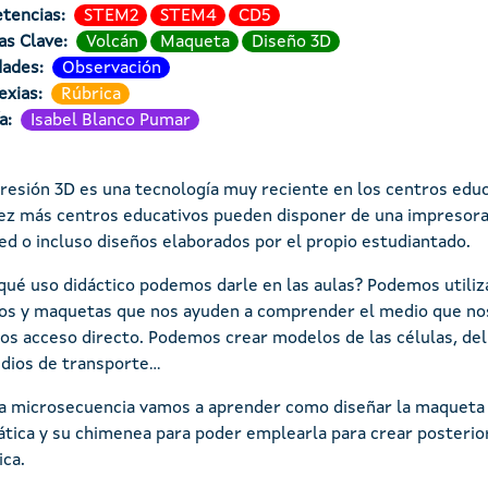
tencias
STEM2
STEM4
CD5
as Clave
Volcán
Maqueta
Diseño 3D
dades
Observación
exias
Rúbrica
a
Isabel Blanco Pumar
resión 3D es una tecnología muy reciente en los centros educ
ez más centros educativos pueden disponer de una impresora
red o incluso diseños elaborados por el propio estudiantado.
qué uso didáctico podemos darle en las aulas? Podemos utiliz
s y maquetas que nos ayuden a comprender el medio que nos
s acceso directo. Podemos crear modelos de las células, del
dios de transporte...
a microsecuencia vamos a aprender como diseñar la maqueta d
ica y su chimenea para poder emplearla para crear posterio
ica.