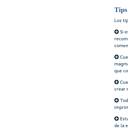
Tips
Los ti
Si 
recome
comenz
Cua
magmát
que co
Cua
crear 
Tod
imprim
Est
de la 