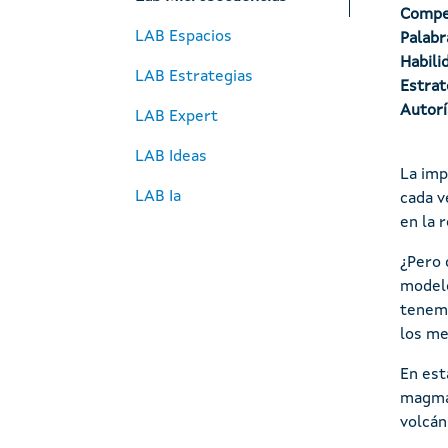
Compe
LAB Espacios
Palabr
Habili
LAB Estrategias
Estrat
Autorí
LAB Expert
LAB Ideas
La imp
LAB Ia
cada v
en la 
¿Pero 
modelo
tenemo
los me
En est
magmát
volcán