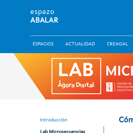
Pasar al contenido principal
espazo
ABALAR
Main navigation
ESPACIOS
ACTUALIDAD
CREAGAL
Ágora dixital
Cóm
Introducción
Lab Microsecuencias