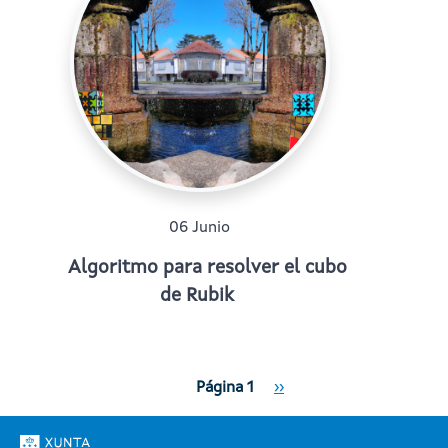
06 Junio
Algoritmo para resolver el cubo
de Rubik
Paginación
Siguiente página
Página 1
››