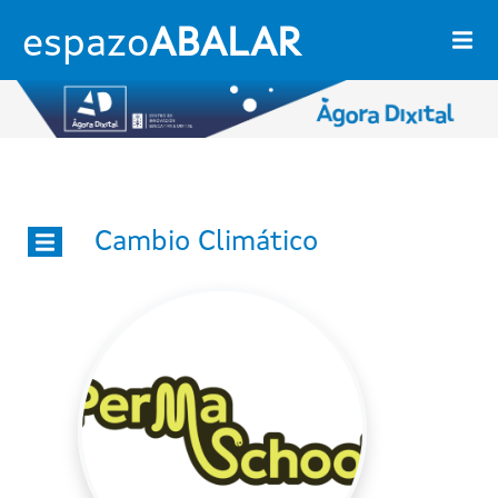
Pasar al contenido principal
espazo
ABALAR
Imaxe
Cambio Climático
Ágora dixital