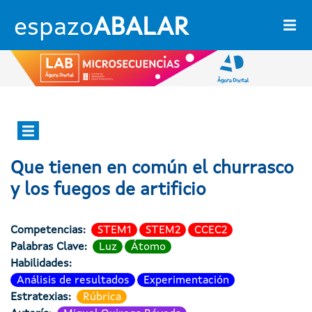
Pasar al contenido principal
espazo
ABALAR
Ágora dixital
Que tienen en común el churrasco
y los fuegos de artificio
Competencias
STEM1
STEM2
CCEC2
Palabras Clave
Luz
Átomo
Habilidades
Análisis de resultados
Experimentación
Estratexias
Rúbrica