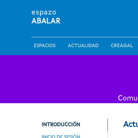
Pasar al contenido principal
espazo
ABALAR
Main navigation
ESPACIOS
ACTUALIDAD
CREAGAL
Comun
Espazos
Act
INTRODUCCIÓN
INICIO DE SESIÓN