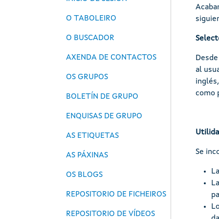
Acabam
O TABOLEIRO
siguie
O BUSCADOR
Select
AXENDA DE CONTACTOS
Desde 
al usu
OS GRUPOS
inglés
como p
BOLETÍN DE GRUPO
ENQUISAS DE GRUPO
Utilid
AS ETIQUETAS
Se inc
AS PÁXINAS
La
OS BLOGS
La
REPOSITORIO DE FICHEIROS
pa
Lo
REPOSITORIO DE VÍDEOS
da