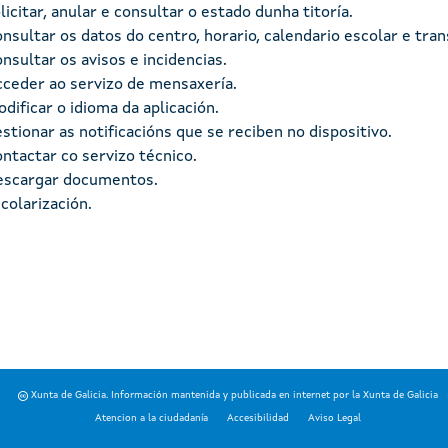
licitar, anular e consultar o estado dunha titoría.
nsultar os datos do centro, horario, calendario escolar e tran
nsultar os avisos e incidencias.
ceder ao servizo de mensaxería.
dificar o idioma da aplicación.
stionar as notificacións que se reciben no dispositivo.
ntactar co servizo técnico.
escargar documentos.
colarización.
Xunta de Galicia. Información mantenida y publicada en internet por la Xunta de Galicia
Atencion a la ciudadanía
Accesibilidad
Aviso Legal