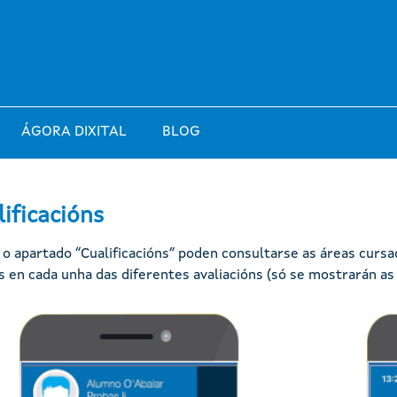
ÁGORA DIXITAL
BLOG
ificacións
o apartado “Cualificacións” poden consultarse as áreas cursad
s en cada unha das diferentes avaliacións (só se mostrarán as 
Imaxe