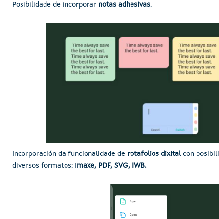
Posibilidade de incorporar
notas adhesivas
.
Imaxe
Incorporación da funcionalidade de
rotafolios dixital
con posibil
diversos formatos: I
maxe, PDF, SVG, IW
B.
Imaxe