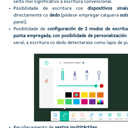
xeito moi significativo á escritura convencional.
Posibilidade de escritura cos
dispositivos sin
directamente co
dedo
(pódese empregar calquera
out
panel).
Posibilidade de
configuración de 2 modos de escritu
punta empregada, con posibilidade de personalización
xeral, a escritura co dedo detectarase como lapis de p
Imaxe
Recoñecemento de
xestos multitáctiles
.