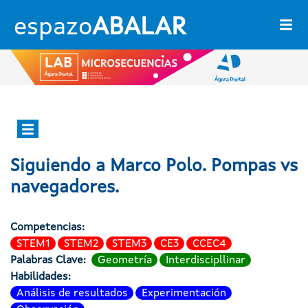
Pasar al contenido principal
espazo
ABALAR
Ágora dixital
Siguiendo a Marco Polo. Pompas vs
navegadores.
Competencias
STEM1
STEM2
STEM3
CE3
CCEC4
Palabras Clave
Geometría
Interdiscipllinar
Habilidades
Análisis de resultados
Experimentación