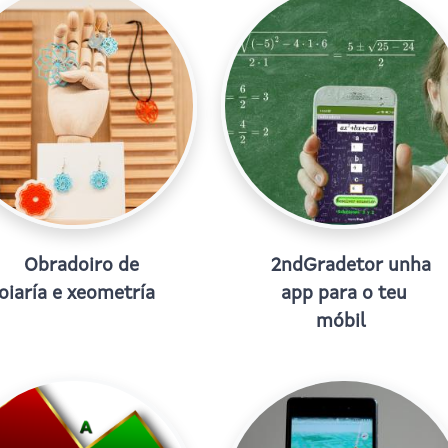
Obradoiro de
2ndGradetor unha
oiaría e xeometría
app para o teu
móbil