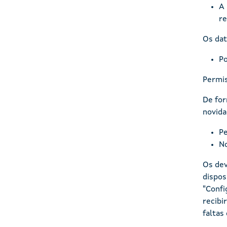
A 
re
Os dat
Po
Permi
De for
novida
Pe
No
Os dev
dispos
"Confi
recibi
faltas 