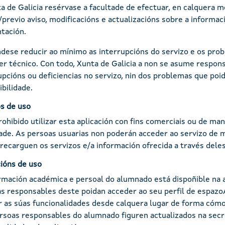
a de Galicia resérvase a facultade de efectuar, en calquera 
/previo aviso, modificacións e actualizacións sobre a informac
tación.
dese reducir ao mínimo as interrupcións do servizo e os pro
er técnico. Con todo, Xunta de Galicia a non se asume respon
upcións ou deficiencias no servizo, nin dos problemas que poid
ibilidade.
s de uso
rohibido utilizar esta aplicación con fins comerciais ou de m
dade. As persoas usuarias non poderán acceder ao servizo de m
recarguen os servizos e/a información ofrecida a través deles
ións de uso
rmación académica e persoal do alumnado está dispoñible na a
s responsables deste poidan acceder ao seu perfil de espazoA
ar as súas funcionalidades desde calquera lugar de forma cómo
rsoas responsables do alumnado figuren actualizados na secr