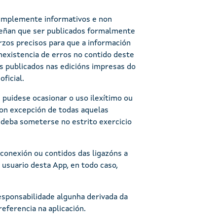
 simplemente informativos e non
e teñan que ser publicados formalmente
rzos precisos para que a información
inexistencia de erros no contido deste
os publicados nas edicións impresas do
ficial.
 puidese ocasionar o uso ilexítimo ou
con excepción de todas aquelas
e deba someterse no estrito exercicio
conexión ou contidos das ligazóns a
 usuario desta App, en todo caso,
sponsabilidade algunha derivada da
referencia na aplicación.