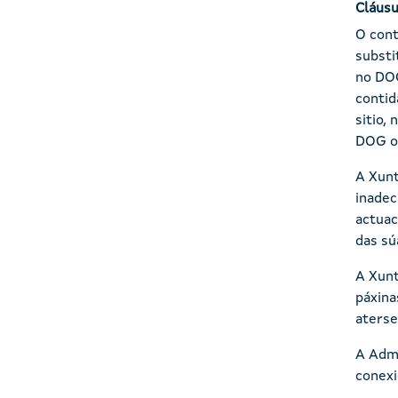
Cláusu
O cont
substi
no DOG
contid
sitio,
DOG ou
A Xunt
inadec
actuac
das sú
A Xunt
páxina
aterse
A Admi
conexi