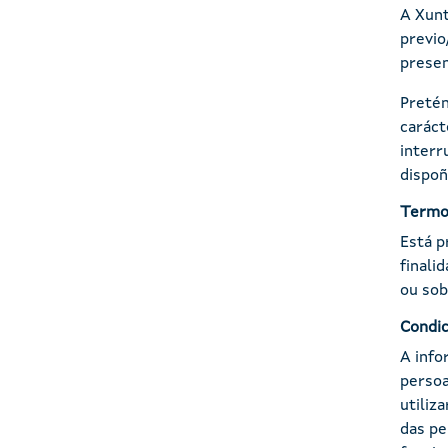
A Xunt
previo
presen
Pretén
caráct
interr
dispoñ
Termo
Está p
finali
ou sob
Condic
A info
persoa
utiliz
das pe