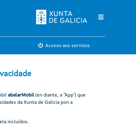
Máis servicios
Acceso aos servizos
ivacidade
óbil
abalarMobil
(en diante, a “App') que
sidades da Xunta de Galicia pon a
la incluídos.