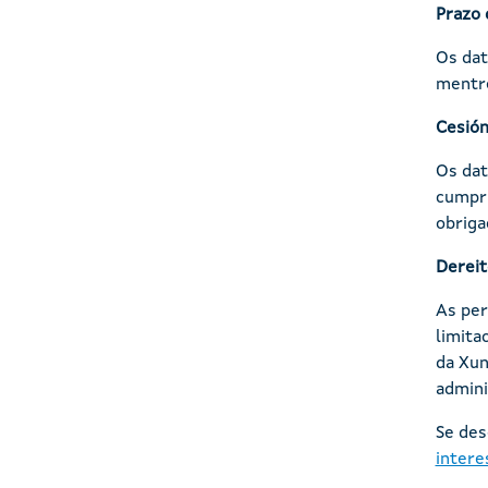
Prazo 
Os dat
mentre
Cesión
Os dat
cumpri
obriga
Dereit
As per
limita
da Xun
admini
Se des
intere