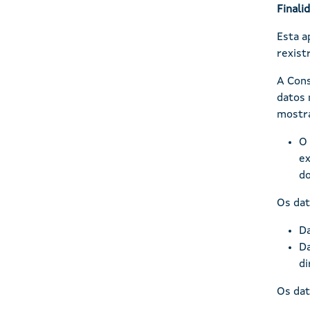
Finali
Esta a
rexist
A Cons
datos 
mostra
O 
ex
do
Os dat
Da
Da
di
Os dat