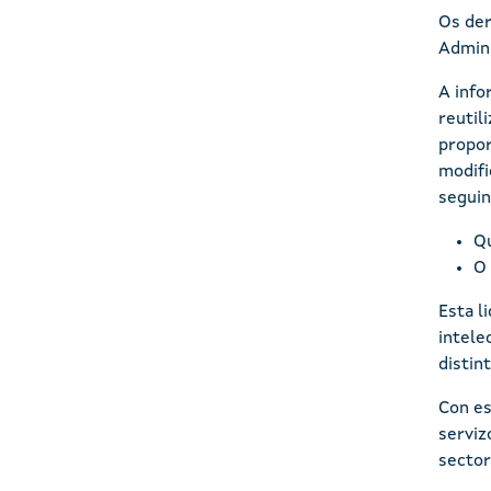
Os der
Admini
A info
reutil
propor
modifi
seguin
Qu
O 
Esta l
intele
distin
Con es
serviz
sector