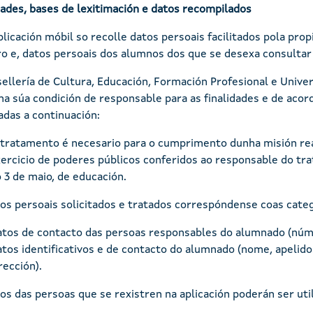
dades, bases de lexitimación e datos recompilados
plicación móbil so recolle datos persoais facilitados pola pr
ro e, datos persoais dos alumnos dos que se desexa consultar
ellería de Cultura, Educación, Formación Profesional e Unive
na súa condición de responsable para as finalidades e de acor
das a continuación:
tratamento é necesario para o cumprimento dunha misión real
ercicio de poderes públicos conferidos ao responsable do tra
 3 de maio, de educación.
os persoais solicitados e tratados correspóndense coas categ
tos de contacto das persoas responsables do alumnado (núme
tos identificativos e de contacto do alumnado (nome, apelido
rección).
os das persoas que se rexistren na aplicación poderán ser util