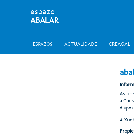
Ir o contido principal
espazo
ABALAR
Main navigation
ESPAZOS
ACTUALIDADE
CREAGAL
abal
Inform
As pre
a Cons
dispos
A Xunt
Propie