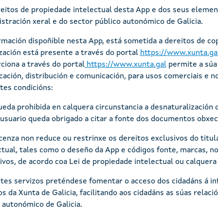
eitos de propiedade intelectual desta App e dos seus element
stración xeral e do sector público autonómico de Galicia.
rmación dispoñible nesta App, está sometida a dereitos de cop
ización está presente a través do portal
https://www.xunta.ga
ciona a través do portal
https://www.xunta.gal
permite a súa 
cación, distribución e comunicación, para usos comerciais e n
tes condicións:
eda prohibida en calquera circunstancia a desnaturalización 
usuario queda obrigado a citar a fonte dos documentos obxect
icenza non reduce ou restrinxe os dereitos exclusivos do titu
ctual, tales como o deseño da App e códigos fonte, marcas, n
tivos, de acordo coa Lei de propiedade intelectual ou calquera 
tes servizos preténdese fomentar o acceso dos cidadáns á info
os da Xunta de Galicia, facilitando aos cidadáns as súas relaci
 autonómico de Galicia.