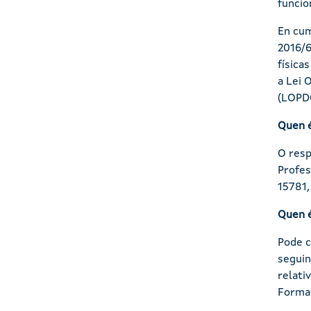
funcio
En cum
2016/6
física
a Lei 
(LOPDG
Quen é
O resp
Profes
15781,
Quen é
Pode c
seguin
relati
Formac