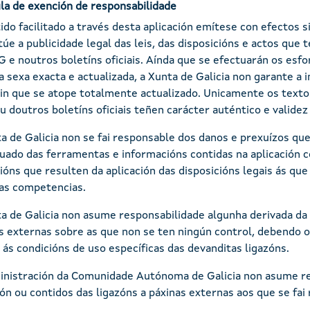
la de exención de responsabilidade
ido facilitado a través desta aplicación emítese con efectos
túe a publicidade legal das leis, das disposicións e actos qu
 e noutros boletíns oficiais. Aínda que se efectuarán os esfo
a sexa exacta e actualizada, a Xunta de Galicia non garante a 
 nin que se atope totalmente actualizado. Unicamente os text
 doutros boletíns oficiais teñen carácter auténtico e validez o
a de Galicia non se fai responsable dos danos e prexuízos que
uado das ferramentas e informacións contidas na aplicación 
ións que resulten da aplicación das disposicións legais ás qu
as competencias.
a de Galicia non asume responsabilidade algunha derivada da 
s externas sobre as que non se ten ningún control, debendo o
 ás condicións de uso específicas das devanditas ligazóns.
nistración da Comunidade Autónoma de Galicia non asume re
ón ou contidos das ligazóns a páxinas externas aos que se fai 