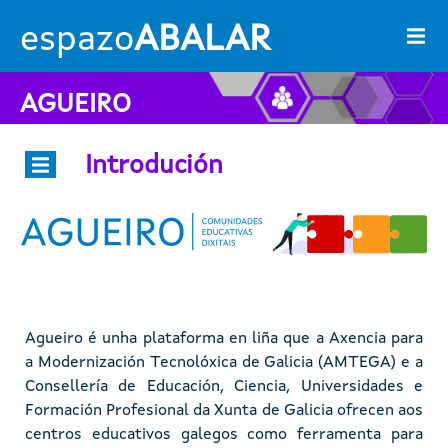
Ir o contido principal
espazo
ABALAR
AGUEIRO
Introdución
Imaxe
Imaxe
Agueiro é unha plataforma en liña que a Axencia para
a Modernización Tecnolóxica de Galicia (AMTEGA) e a
Consellería de Educación, Ciencia, Universidades e
Formación Profesional da Xunta de Galicia ofrecen aos
centros educativos galegos como ferramenta para