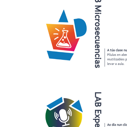
LAB Microsecuencias
A túa clase nu
Pílulas en abe
reutilizables 
levar a aula.
LAB Expert
Ao día nun cli