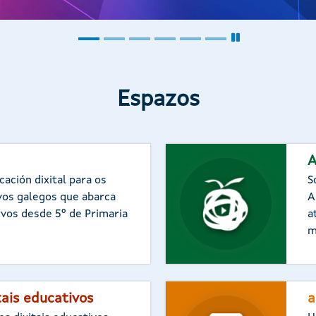
Espazos
A
ación dixital para os
S
vos galegos que abarca
A
ivos desde 5º de Primaria
a
m
tais educativos
a