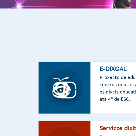
E-DIXGAL
Proxecto de educ
centros educati
os niveis educat
ata 4º de ESO.
Servizos dixi