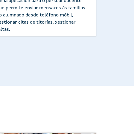
nha aplicación para o persoal docente
ue permite enviar mensaxes ás familias
o alumnado desde teléfono móbil,
estionar citas de titorías, xestionar
altas.