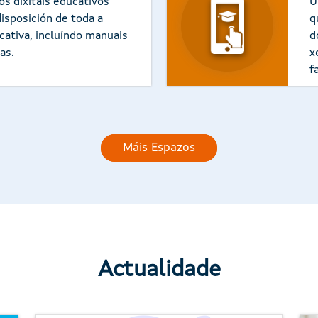
os dixitais educativos
U
isposición de toda a
q
ativa, incluíndo manuais
d
as.
x
f
Máis Espazos
Actualidade