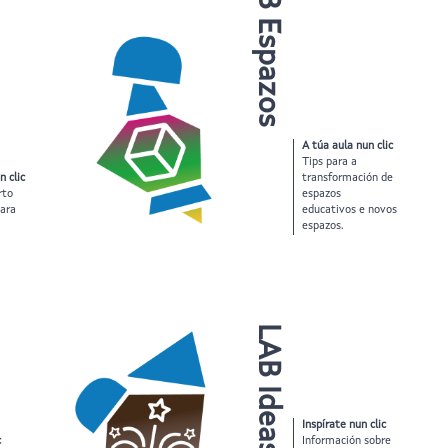
LAB Espazos
A túa aula nun clic
Tips para a
n clic
transformación de
rto
espazos
para
educativos e novos
espazos.
LAB Ideas
Inspírate nun clic
c
Información sobre