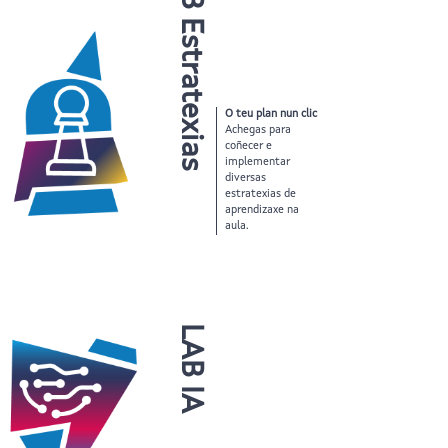
LAB Estratexias
O teu plan nun clic
Achegas para
coñecer e
implementar
diversas
estratexias de
aprendizaxe na
aula.
LAB IA