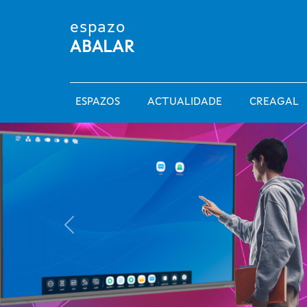
Ir o contido principal
espazo
ABALAR
Main navigation
ESPAZOS
ACTUALIDADE
CREAGAL
Previous