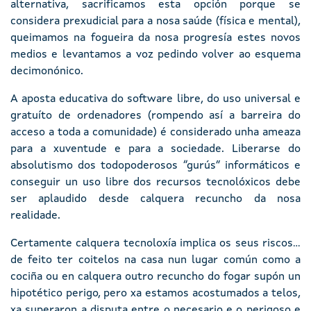
alternativa, sacrificamos esta opción porque se
considera prexudicial para a nosa saúde (física e mental),
queimamos na fogueira da nosa progresía estes novos
medios e levantamos a voz pedindo volver ao esquema
decimonónico.
A aposta educativa do software libre, do uso universal e
gratuíto de ordenadores (rompendo así a barreira do
acceso a toda a comunidade) é considerado unha ameaza
para a xuventude e para a sociedade. Liberarse do
absolutismo dos todopoderosos “gurús” informáticos e
conseguir un uso libre dos recursos tecnolóxicos debe
ser aplaudido desde calquera recuncho da nosa
realidade.
Certamente calquera tecnoloxía implica os seus riscos...
de feito ter coitelos na casa nun lugar común como a
cociña ou en calquera outro recuncho do fogar supón un
hipotético perigo, pero xa estamos acostumados a telos,
xa superaron a disputa entre o necesario e o perigoso e