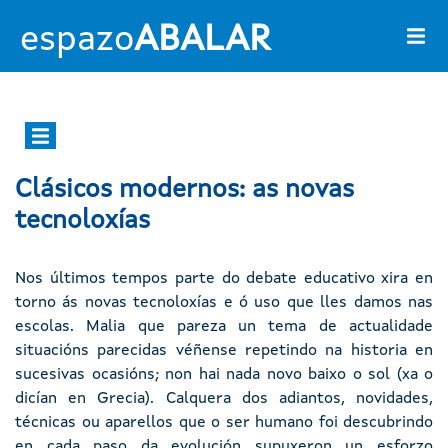
Ir o contido principal
espazo
ABALAR
Main navigation
Clásicos modernos: as novas
tecnoloxías
Nos últimos tempos parte do debate educativo xira en
torno ás novas tecnoloxías e ó uso que lles damos nas
escolas. Malia que pareza un tema de actualidade
situacións parecidas véñense repetindo na historia en
sucesivas ocasións; non hai nada novo baixo o sol (xa o
dicían en Grecia). Calquera dos adiantos, novidades,
técnicas ou aparellos que o ser humano foi descubrindo
en cada paso da evolución supuxeron un esforzo