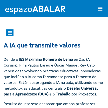
Ir o contido principal
espazo
ABALAR
Main navigation
A IA que transmite valores
Dende o
IES Maximino Romero de Lema
en Zas (A
Coruña), Fina Paulos Lareo e Óscar Manuel Rey Calo
veñen desenvolvendo prácticas educativas innovadoras
que inclúen a IA como ferramenta para o fomento de
valores. Están despregando a IA na aula, utilizando como
metodoloxías educativas centrais o
Deseño Universal
para a Aprendizaxe (DUA)
e o
Traballo por Proxectos
.
Resulta de interese destacar que ambos profesores