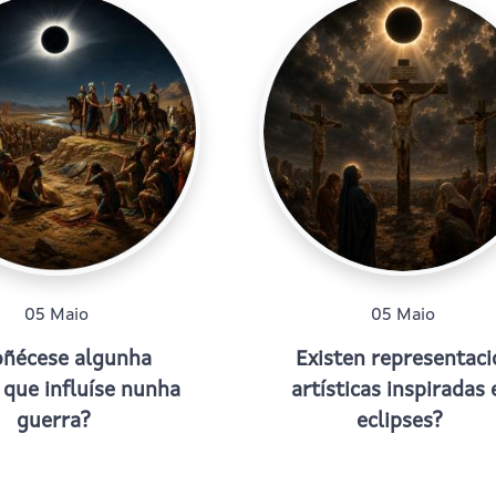
05 Maio
05 Maio
ñécese algunha
Existen representac
 que influíse nunha
artísticas inspiradas 
guerra?
eclipses?