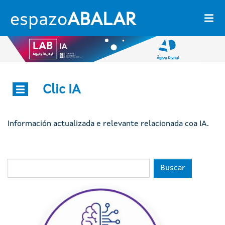
Ir o contido principal
espazo
ABALAR
Clic IA
Ágora dixital
Información actualizada e relevante relacionada coa IA.