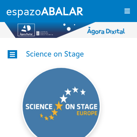
Ir o contido principal
espazo
ABALAR
Imaxe
Science on Stage
Ágora dixital