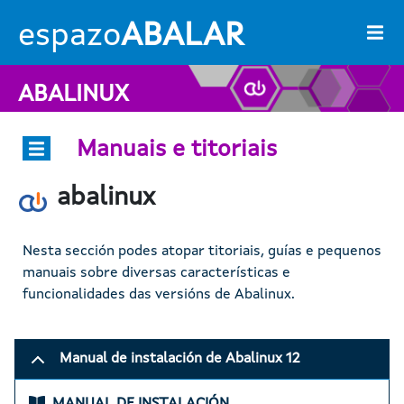
Ir o contido principal
espazo
ABALAR
ABALINUX
Manuais e titoriais
abalinux
Imaxe
Nesta sección podes atopar titoriais, guías e pequenos
manuais sobre diversas características e
funcionalidades das versións de Abalinux.
Manual de instalación de Abalinux 12