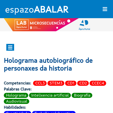
Ir o contido principal
espazo
ABALAR
Ágora dixital
Holograma autobiográfico de
personaxes da historia
Competencias
CCL3
STEM3
CD1
CD2
CCEC4
Palabras Clave
Holograma
Intelixencia artificial
Biografía
Audiovisual
Habilidades