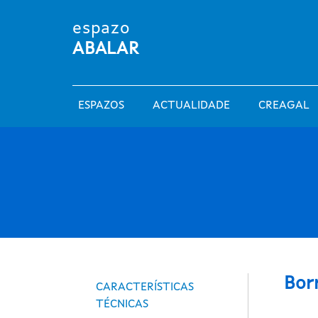
Ir o contido principal
espazo
ABALAR
Main navigation
ESPAZOS
ACTUALIDADE
CREAGAL
Espazos
Bor
CARACTERÍSTICAS
TÉCNICAS