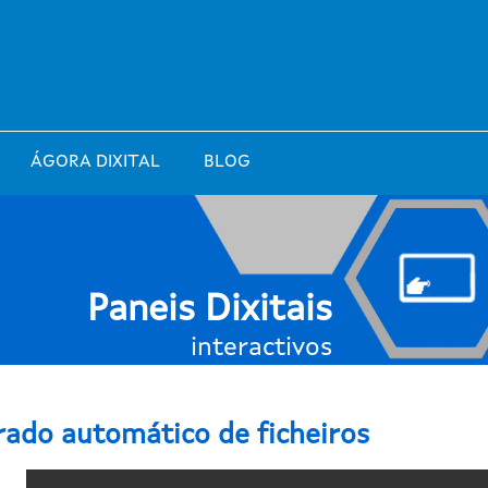
ÁGORA DIXITAL
BLOG
Paneis Dixitais
interactivos
rado automático de ficheiros