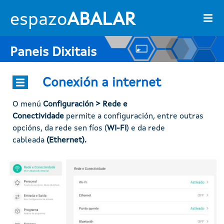
Ir o contido principal
espazo
ABALAR
Paneis Dixitais
Conexión a internet
O menú
Configuración > Rede e
Conectividade
permite a configuración, entre outras
opcións, da rede sen fíos (
WI-FI
) e da rede
cableada
(Ethernet).
Imaxe