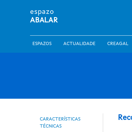
Ir o contido principal
espazo
ABALAR
Main navigation
ESPAZOS
ACTUALIDADE
CREAGAL
Espazos
Rec
CARACTERÍSTICAS
TÉCNICAS