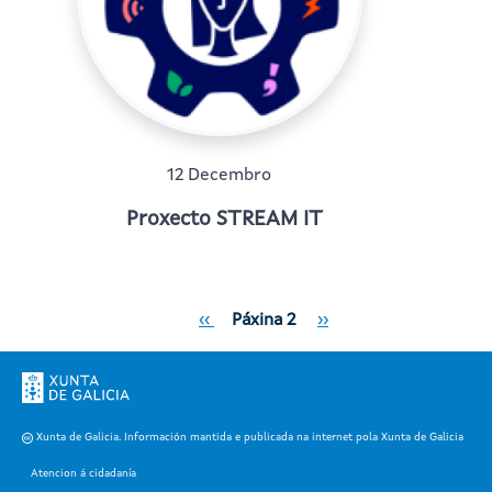
12 Decembro
Proxecto STREAM IT
Paxinación
Páxina anterior
Páxina Seguinte
‹‹
Páxina 2
››
Xunta de Galicia. Información mantida e publicada na internet pola Xunta de Galicia
Atencion á cidadanía