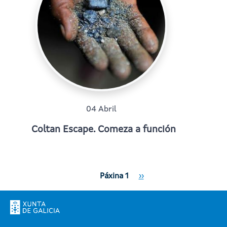
04 Abril
Coltan Escape. Comeza a función
Paxinación
Páxina Seguinte
Páxina 1
››