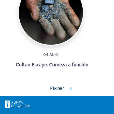
04 Abril
Coltan Escape. Comeza a función
Paxinación
Páxina Seguinte
Páxina 1
››