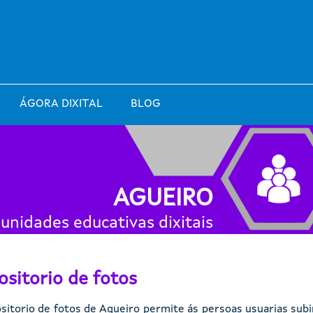
ÁGORA DIXITAL
BLOG
AGUEIRO
nidades educativas dixitais
ositorio de fotos
sitorio de fotos de Agueiro permite ás persoas usuarias subir