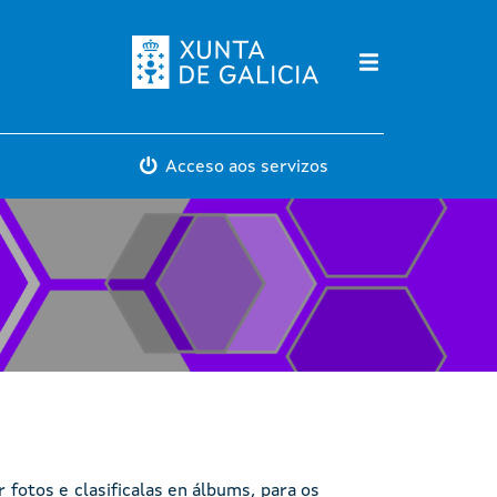
Máis servicios
Acceso aos servizos
 fotos e clasificalas en álbums, para os