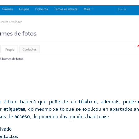
a álbum haberá que poñerlle un
título
e, ademais, poder
ir
etiquetas
, do mesmo xeito que se explicou en apartados an
sos de
acceso
, dispoñendo das opcións habituais:
ivado
ontactos