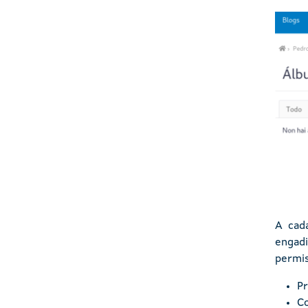
Imaxe
A cad
engad
permi
Pr
C