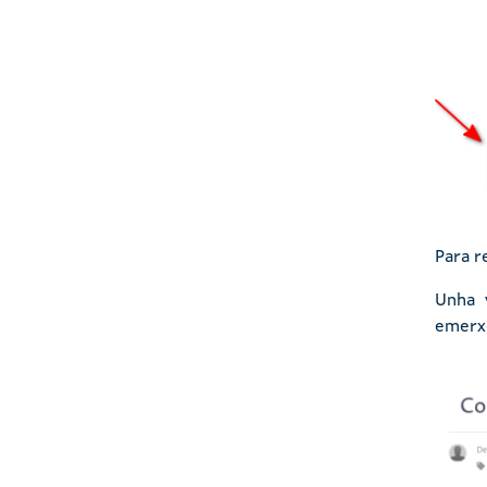
Para r
Unha 
emerxe
Imaxe