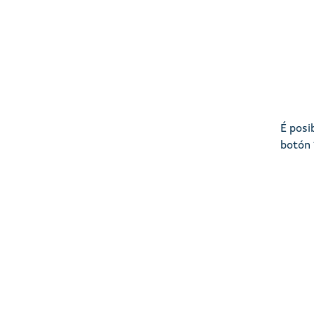
É posi
botón 
Imaxe