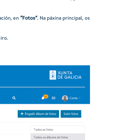
ación, en
“Fotos”
. Na páxina principal, os
iro.