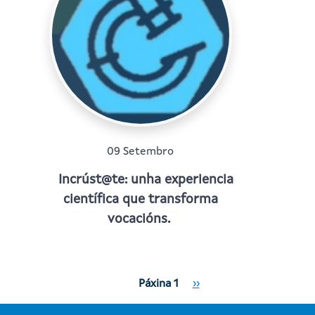
09 Setembro
Incrúst@te: unha experiencia
científica que transforma
vocacións.
Paxinación
Páxina Seguinte
Páxina 1
››