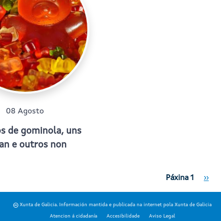
08 Agosto
s de gominola, uns
an e outros non
ón
Páxi
Páxina 1
››
Xunta de Galicia. Información mantida e publicada na internet pola Xunta de Galicia
Atencion á cidadanía
Accesibilidade
Aviso Legal