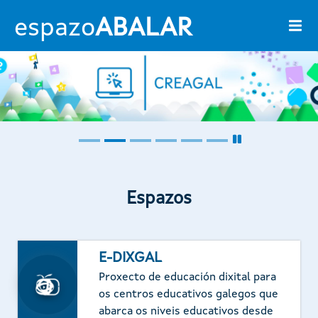
Ir o contido principal
espazo
ABALAR
Previous
Next
Espazos
E-DIXGAL
Proxecto de educación dixital para
os centros educativos galegos que
abarca os niveis educativos desde