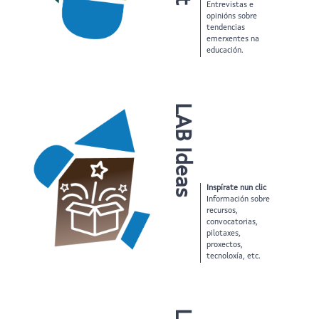
Entrevistas e
opinións sobre
tendencias
emerxentes na
educación.
LAB Ideas
Inspírate nun clic
Información sobre
recursos,
convocatorias,
pilotaxes,
proxectos,
tecnoloxía, etc.