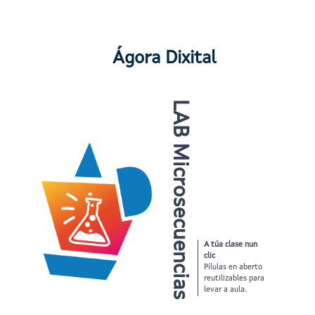
Ágora Dixital
LAB Microsecuencias
A túa clase nun
clic
Pílulas en aberto
reutilizables para
levar a aula.