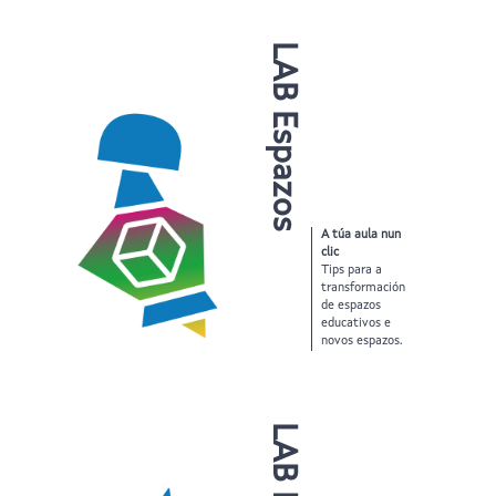
LAB Espazos
A túa aula nun
clic
Tips para a
transformación
de espazos
educativos e
novos espazos.