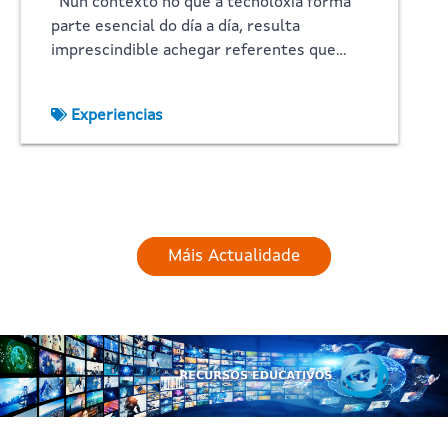
Nun contexto no que a tecnoloxía forma
parte esencial do día a día, resulta
imprescindible achegar referentes que…
Experiencias
Máis Actualidade
Imaxe