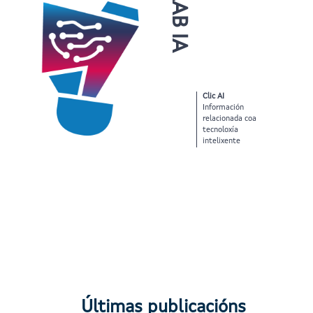
LAB IA
Clic AI
Información
relacionada coa
tecnoloxía
intelixente
Últimas publicacións