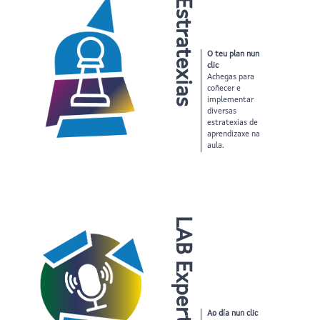
LAB Estratexias
O teu plan nun
clic
Achegas para
coñecer e
implementar
diversas
estratexias de
aprendizaxe na
aula.
LAB Expert
Ao día nun clic